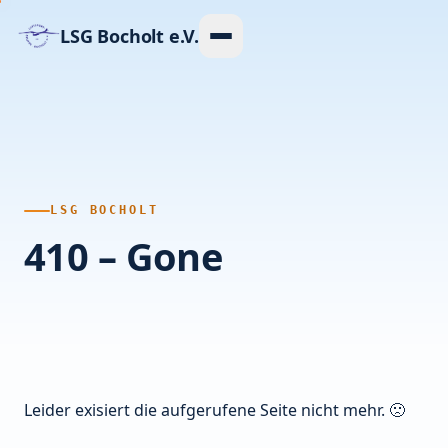
LSG Bocholt e.V.
Ausbildung
Flugplatz
LSG BOCHOLT
Flugzeuge
410 – Gone
ASK 13
ASK 18
LS4
Leider exisiert die aufgerufene Seite nicht mehr. 🙁
LS3