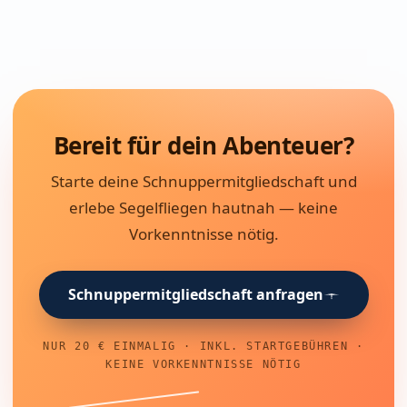
Arcus T
LS 4
Kestrel
Bergfalke II/55
Bereit für dein Abenteuer?
Starte deine Schnuppermitgliedschaft und
erlebe Segelfliegen hautnah — keine
Kosten
Vorkenntnisse nötig.
Vereinsheim
Schnuppermitgliedschaft anfragen
Werkstatt
Jugend bei der LSG
NUR 20 € EINMALIG · INKL. STARTGEBÜHREN ·
Bocholt
KEINE VORKENNTNISSE NÖTIG