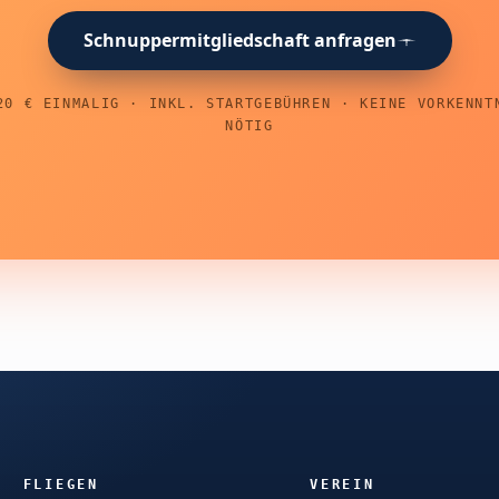
Schnuppermitgliedschaft anfragen
20 € EINMALIG · INKL. STARTGEBÜHREN · KEINE VORKENNT
NÖTIG
FLIEGEN
VEREIN