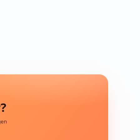
r?
gen