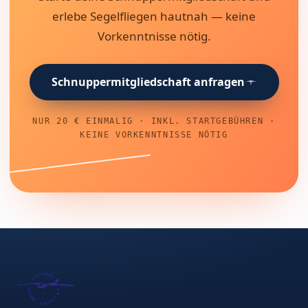
erlebe Segelfliegen hautnah — keine
Vorkenntnisse nötig.
Schnuppermitgliedschaft anfragen
NUR 20 € EINMALIG · INKL. STARTGEBÜHREN ·
KEINE VORKENNTNISSE NÖTIG