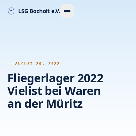
LSG Bocholt e.V.
Ausbildung
Flugplatz
AUGUST 29, 2022
Flugzeuge
Fliegerlager 2022
ASK 13
Vielist bei Waren
an der Müritz
ASK 18
LS4
LS3