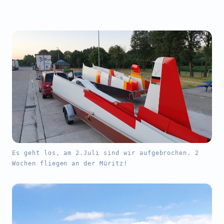
Arcus T
LS 4
Kestrel
Bergfalke II/55
Kosten
Vereinsheim
Es geht los, am 2.Juli sind wir aufgebrochen. 2
Wochen fliegen an der Müritz!
Werkstatt
Jugend bei der LSG
Bocholt